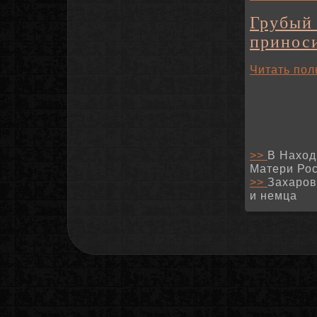
Грубый 
принос
Читать пол
>>
В Наход
Матери Ро
>>
Захаров
и немца