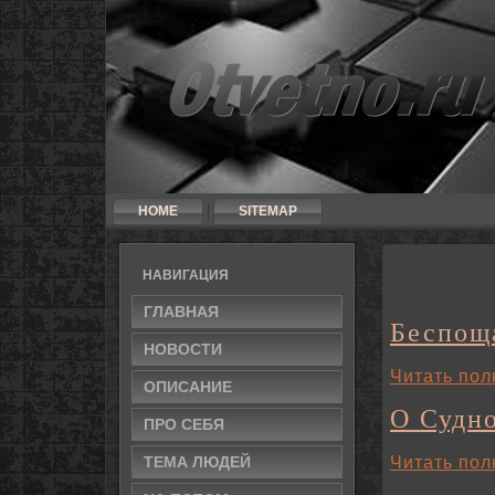
HOME
SITEMAP
НАВИГАЦИЯ
ГЛАВНАЯ
Беспощ
НОВОСТИ
Читать пол
ОПИСАНИЕ
О Судн
ПРО СЕБЯ
Читать пол
ТЕМА ЛЮДЕЙ