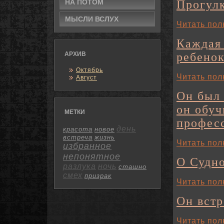
НА ПОТОМ
Прогулк
МЫСЛИ ВСЛУХ
Читать пол
Каждая 
АРХИВ
ребенок
Октябрь
Читать пол
Август
Он был
он обуч
МЕТКИ
профес
день
красота
новое
встреча
жизнь
Читать пол
избранное
непонятное
О Судн
разлука
ночь
сташно
смех
призрак
Читать пол
Он встр
Читать пол