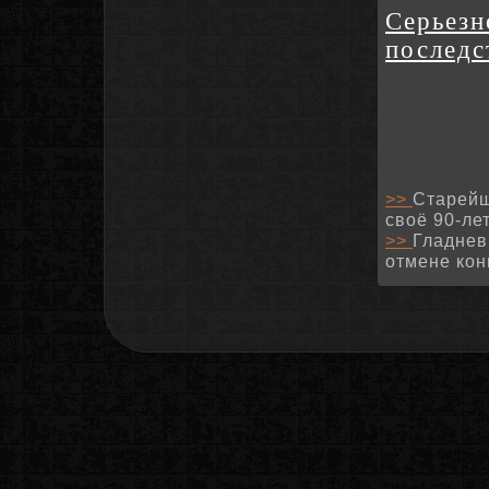
Серьезн
последс
>>
Старейш
своё 90-ле
>>
Гладнев
отмене кон