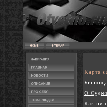
HOME
SITEMAP
НАВИГАЦИЯ
ГЛАВНАЯ
Карта с
НОВОСТИ
Беспоща
ОПИСАНИЕ
ПРО СЕБЯ
О Судн
ТЕМА ЛЮДЕЙ
Как ни 