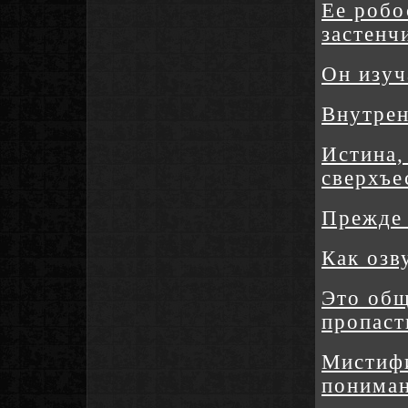
Ее робо
застенч
Он изуч
Внутрен
Истина,
сверхъе
Прежде 
Как озв
Это общ
пропаст
Мистифи
понима