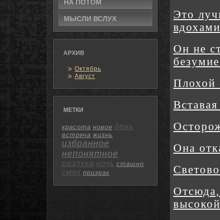
НА ПОТОМ
Это луч
МЫСЛИ ВСЛУХ
вдохами
Он не с
АРХИВ
безумие
Октябрь
Август
Плохой 
Вставая
МЕТКИ
Осторож
день
красота
новое
встреча
жизнь
избранное
Она отк
непонятное
разлука
ночь
сташно
Светово
смех
призрак
Отсюда,
высокой