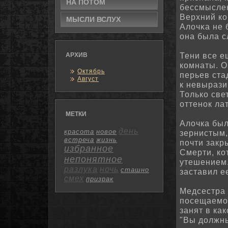
НА ПОТОМ
бессмыслен
Верхний ко
МЫСЛИ ВСЛУХ
Алочκа не 
она была с
Тени все е
АРХИВ
комнаты.
О
Октябрь
перьев ста
Август
к невырази
Только све
оттенок ла
МЕТКИ
Алочка был
день
красота
новое
зернистым,
встреча
жизнь
почти закр
избранное
Смерти, ко
непонятное
утешением
разлука
ночь
сташно
заставил е
смех
призрак
Медсестра 
посещаемо
занят в ка
"Вы должны