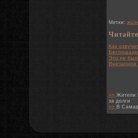
Метки:
жиз
Читайте
Как озвучи
Беспощадн
Это не был
Внезапное
>>
Жители 
за долги
>>
В Самар