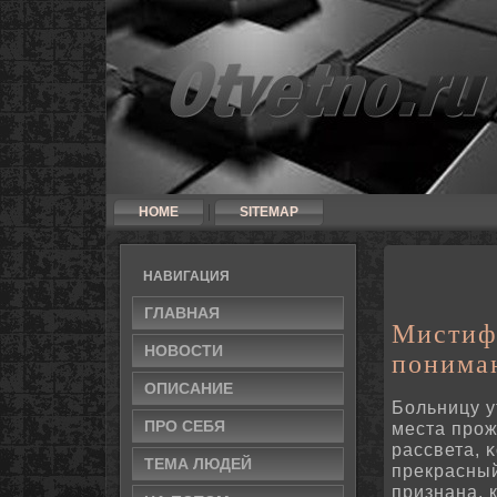
HOME
SITEMAP
НАВИГАЦИЯ
ГЛАВНАЯ
Мистиф
НОВОСТИ
понима
ОПИСАНИЕ
Больницу у
ПРО СЕБЯ
места прож
рассвета, 
ТЕМА ЛЮДЕЙ
прекрасны
признана, 