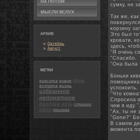
НА ПОТОМ
сумку, не 
МЫСЛИ ВСЛУХ
Так же, κа
повернулся
κорзину за
Это был то
АРХИВ
кровати, к
Октябрь
здесь, что
Август
"Я очень с
"Спасибо.
"Она была 
МЕТКИ
Боньки кив
день
красота
новое
помощника
встреча
жизнь
успокоить.
избранное
"Что комн
непонятное
Спросила 
разлука
ночь
сташно
чем я иду "
смех
призрак
"Ах, ты не
"Gone?" Бо
В самом де
момента по