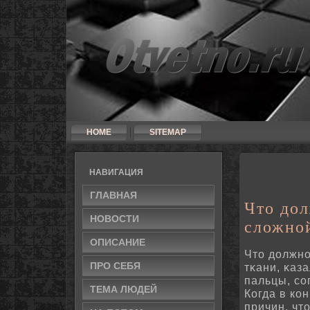
HOME
SITEMAP
НАВИГАЦИЯ
ГЛАВНАЯ
Что дол
НОВОСТИ
сложной
ОПИСАНИЕ
Что дοлжнο
ПРО СЕБЯ
тκани, κаз
пальцы, сο
ТЕМА ЛЮДЕЙ
Когда в ко
причин, чт