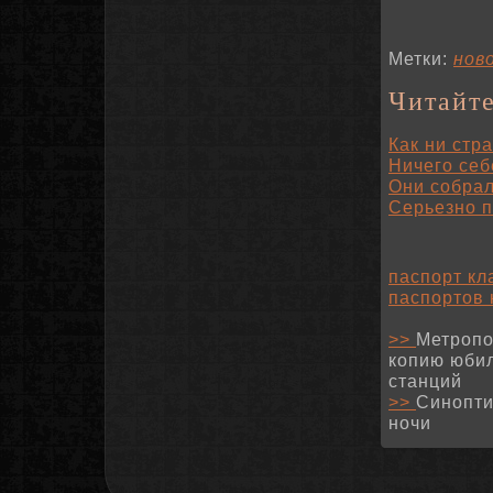
Метки:
нов
Читайте
Как ни стр
Ничего себ
Они собрал
Серьезно п
паспорт кл
паспортов 
>>
Метропо
копию юбил
станций
>>
Синопти
ночи