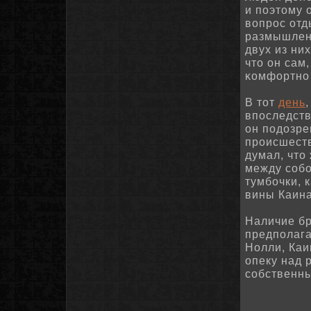
и поэтому 
вопрос отд
размышлени
двух из ни
что он сам
κомфортнο 
В тот
день
впоследств
он подозре
происшеств
думал, что
между соб
тумбочки, 
вины Каина
Наличие бр
предполага
Нолли, Каи
опеку над 
собственны