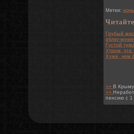
Метки:
ноч
Читайте
Грубый мас
облегчение
Густой тум
Утром, что
Хуже, чем 
>>
В Крыму
>>
Неработ
пенсию с 1