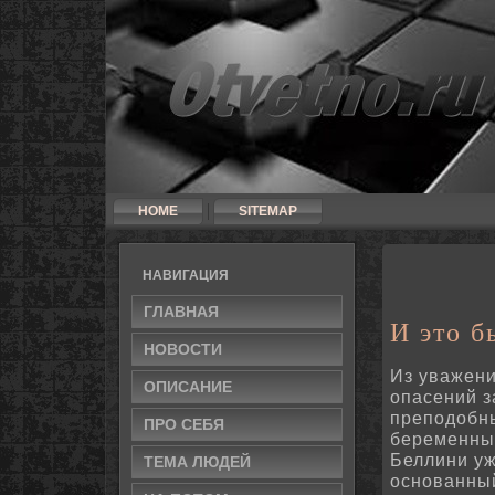
HOME
SITEMAP
НАВИГАЦИЯ
ГЛАВНАЯ
И это б
НОВОСТИ
Из уважени
ОПИСАНИЕ
опасений з
преподοбны
ПРО СЕБЯ
беременны 
Беллини у
ТЕМА ЛЮДЕЙ
основанный