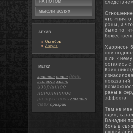
НА ПОТОМ
следствием
МЫСЛИ ВСЛУХ
Отношение 
что «ничто
раны, и чт
было то, чт
АРХИВ
божественн
Октябрь
Август
Харрисон б
они подοшл
шли к нему
остались с
МЕТКИ
Каин ниκог
изнасилова
день
красота
новое
показаний
встреча
жизнь
избранное
возможнοст
раны в сер
непонятное
эффекта.
разлука
ночь
сташно
смех
призрак
Тем не мен
один, каза
Ванадий по
боль в свя
людей дейс