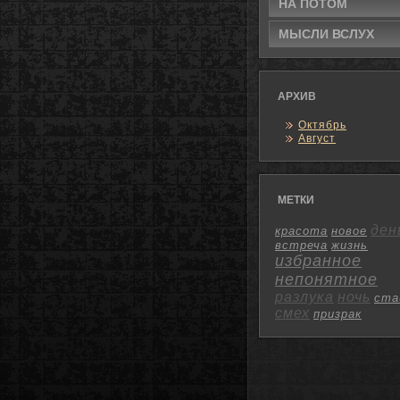
НА ПОТОМ
МЫСЛИ ВСЛУХ
АРХИВ
Октябрь
Август
МЕТКИ
ден
красота
новое
встреча
жизнь
избранное
непонятное
разлука
ночь
ста
смех
призрак