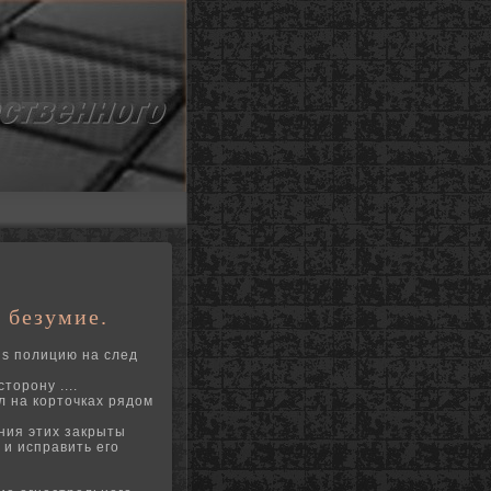
 безумие.
ls полицию на след
торону ....
л на корточках рядом
ния этих закрыты
 и исправить его