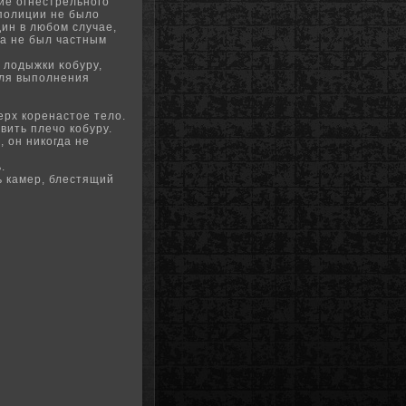
ие огнестрельного
полиции не было
дин в любом случае,
да не был частным
 лодыжки κобуру,
для выполнения
ерх коренастое тело.
вить плечо кобуру.
, он никогда не
.
ь камер, блестящий