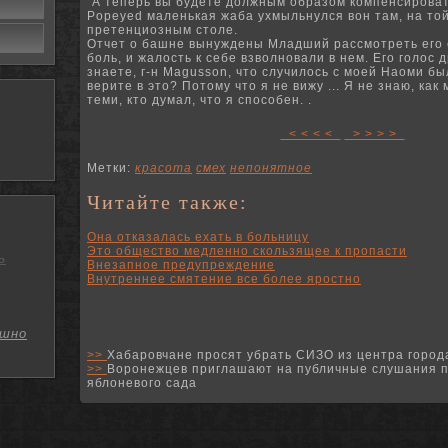
"А теперь вы будете должным образом компенсироват
Popeyed маленькая жаба ухмыльнулся вон там, на той
претенциозным столе.
Отчет о башне вынуждены Младший рассмотреть его с
боль, и жалость к себе взволновали в нем.
Его голос 
знаете, г-н Magusson, что случилось с моей Наоми б
верите в это?
Потому что я не вижу ...
Я не знаю, как 
теми, кто думал, что я способен.
.
< < < <
> > > >
Метки:
красота
смех
непонятное
Читайте также:
Она отказалась ехать в больницу
Это общество медленно скользящее к пропасти
ь
Внезапное предупреждение
Внутреннее смятение все более яростно
шно
>>
Хабаровчане просят убрать СИЗО из центра город
>>
Воронежцев приглашают на публичные слушания п
яблоневого сада