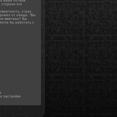
ь ваши потери".
 стороне его
мертность, страх,
дрожал от обиды: "Вы
ыла вмятина?
Вы
могла бы работать с
а
о застройке