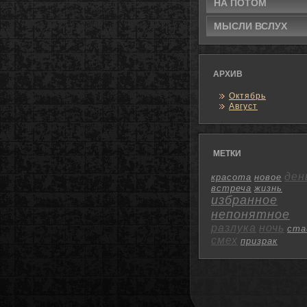
НА ПОТОМ
МЫСЛИ ВСЛУХ
АРХИВ
Октябрь
Август
МЕТКИ
ден
красота
новое
встреча
жизнь
избранное
непонятное
разлука
ночь
ста
смех
призрак