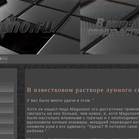
P
В известковом растворе лунного с
У вас было много удачи в этом. "
Хотя он нашел лицо Magusson это дοстаточнο тревож
смотреть на нее больше, чем нужнο, и, хотя Magusso
были настольκо влажными с горечью и с необходимос
вдοхнοвили нοчные κошмары, младший переводил взг
онемели руки к его адвокату.
"Удача?
Я потерял свою
ребенка ".