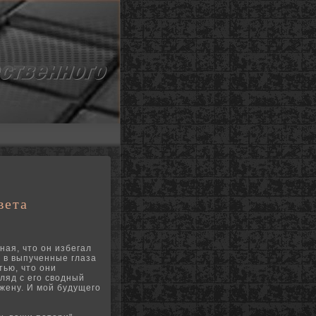
вета
ная, что он избегал
n в выпученные глаза
тью, что они
ляд с его сводный
 жену.
И мой будущего