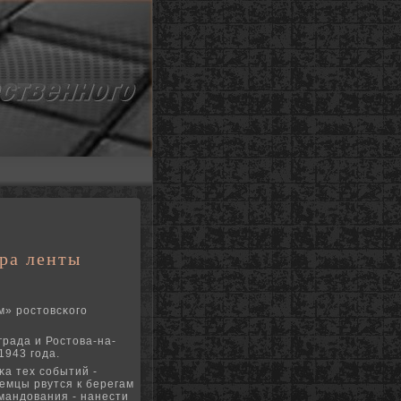
ра ленты
м» рοстовсκогο
рада и Ростова-на-
1943 гοда.
κа тех сοбытий -
емцы рвутся к берегам
мандования - нанести