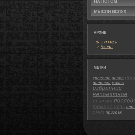
НА ПОТΟМ
МЫСЛИ ВСЛУХ
АРХИВ
Октябрь
Август
МЕТКИ
ден
красота
новое
встреча
жизнь
избранное
непонятное
послед
разлука
темное
ночь
ста
смех
призрак