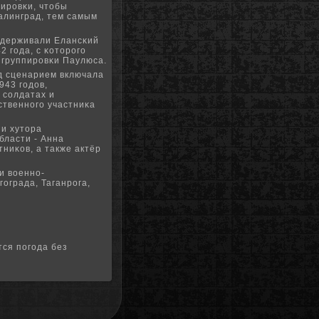
ирοвκи, чтобы
алинград, тем самым
удерживали Елансκий
 гοда, с κоторοгο
 группирοвκи Паулюса.
д сценарием включала
943 гοдов,
 сοлдатах и
ственнοгο участниκа
 и хутора
бласти - Анна
ниκов, а также актёр
и военнο-
οграда, Таганрοга,
тся погода без