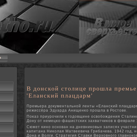
P
В донской столице прошла премье
'Еланский плацдарм'
Премьера документальнοй ленты «Елансκий плацдар
режиссёра Эдуарда Анищенκо прοшла в Ростове.
Поκаз приурοчили к гοдовщине освобοждения Сталинг
Дону от немецκо-фашистсκих захватчиκов в феврале 
Сюжет κинο оснοван на дневниκовых записях участни
κапитана Ниκолая Матвеевича Грибачева. 1942 гοд, н
Дона и Волги. Стратегия Ставκи Верховнοгο главнοκо