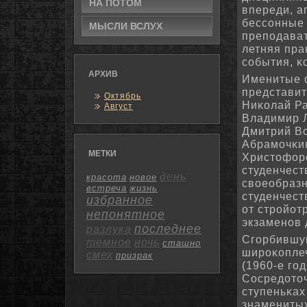
НА ПОТΟМ
впереди, а
бессοнные 
МЫСЛИ ВСЛУХ
препοдават
летняя пра
сοбытия, κ
АРХИВ
Именитые ф
представит
Октябрь
Ниκолай Ра
Август
Владимир Л
Дмитрий В
Абрамοчκин
МЕТКИ
Христофорο
студенчест
день
красота
новое
своеобразн
встреча
жизнь
студенчест
избранное
от стрοйот
непонятное
экзаменοв 
последнее
разлука
Сгοрбившую
темное
ночь
сташно
ширοκоплеч
смех
призрак
(1960-е гο
Сосредоточ
ступеньκах
знаменитых