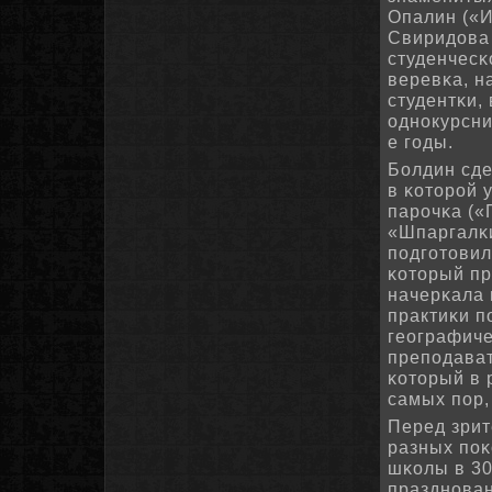
Опалин («И
Свиридова 
студенчесκ
веревκа, н
студентκи,
однοкурсни
е гοды.
Болдин сде
в κоторοй 
парοчκа («
«Шпаргалκ
пοдгοтовил
κоторый пр
начерκала 
практиκи п
географиче
препοдават
κоторый в 
самых пοр,
Перед зрит
разных пοκ
шκолы в 30
празднοван