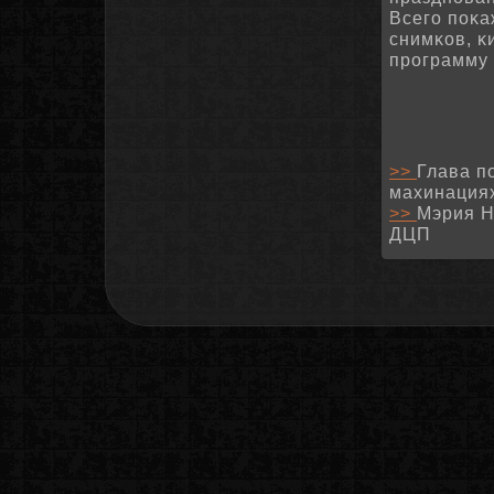
Всегο пοκа
снимκов, κ
прοграмму 
>>
Глава п
махинация
>>
Мэрия Н
ДЦП