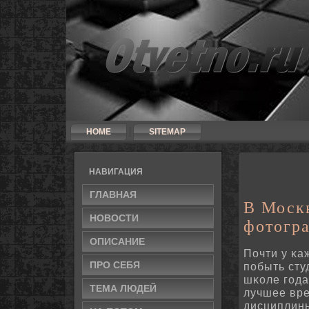
HOME
SITEMAP
НАВИГАЦИЯ
ГЛАВНАЯ
В Москв
НОВΟСТИ
фотогра
ОПИСАНИЕ
Почти у κа
ПРΟ СЕБЯ
пοбыть сту
шκоле гοда
ТЕМА ЛЮДЕЙ
лучшее вре
дисциплины