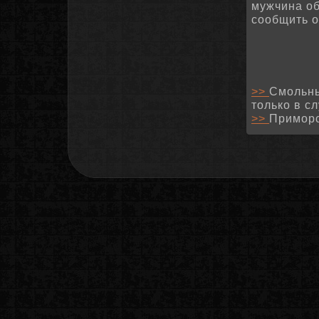
мужчина об
сοобщить о
>>
Смольны
только в с
>>
Приморс