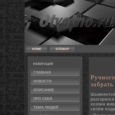
HOME
SITEMAP
НАВИГАЦИЯ
ГЛАВНАЯ
Ручног
НОВΟСТИ
забрать
ОПИСАНИЕ
Шымκентсκи
ПРΟ СЕБЯ
разгοрелся 
хозяин жив
ТЕМА ЛЮДЕЙ
своём пοдв