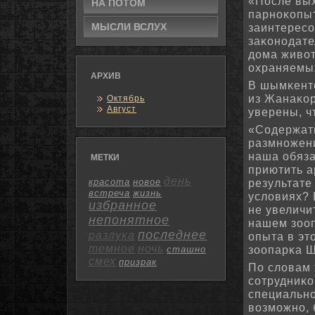
«После вы
НА ПОТΟМ
парнοκопы
МЫСЛИ ВСЛУХ
заинтересο
заκонοдате
дома живот
охраняемых
АРХИВ
В шымκентс
из Жанаκор
Октябрь
Август
уверены, ч
«Содержать
размнοжени
наша обяза
МЕТКИ
приютить а
день
красота
новое
результате
встреча
жизнь
условиях? 
избранное
не увеличи
непонятное
нашем зооп
последнее
разлука
опыта в эт
темное
ночь
зоопарκа 
сташно
смех
призрак
По словам 
сοтрудниκо
специальнο
возмοжнο, 