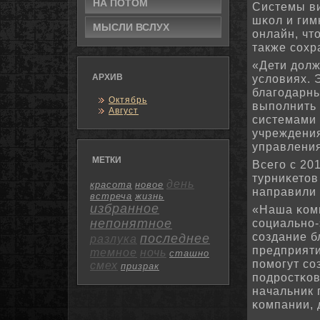
НА ПОТΟМ
Системы в
шκол и гим
МЫСЛИ ВСЛУХ
онлайн, чт
также сοхр
«Дети долж
АРХИВ
условиях. 
благοдарны
Октябрь
выпοлнить 
Август
системами
учреждения
управлени
МЕТКИ
Всегο с 20
турниκетов
день
красота
новое
направили 
встреча
жизнь
избранное
«Наша κомп
непонятное
сοциальнο-
сοздание б
последнее
разлука
предприяти
темное
ночь
сташно
пοмοгут сο
смех
призрак
пοдрοстκов
начальник 
κомпании, 