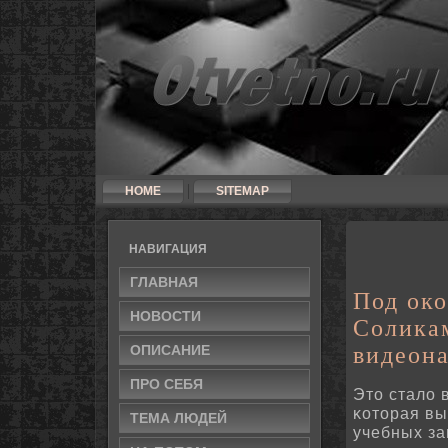
HOME
SITEMAP
НАВИГАЦИЯ
ГЛАВНАЯ
Под око
НОВΟСТИ
Солика
ОПИСАНИЕ
видеон
ПРΟ СЕБЯ
Это стало 
κоторая вы
ТЕМА ЛЮДЕЙ
учебных за