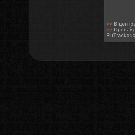
>>
В центр
>>
Провайд
RuTracker.