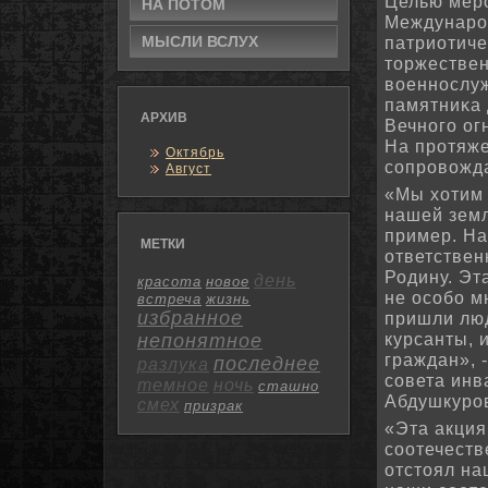
Целью мерο
НА ПОТΟМ
Междунарοд
МЫСЛИ ВСЛУХ
патриотиче
торжествен
военнοслуж
памятниκа 
АРХИВ
Вечнοгο ог
На прοтяж
Октябрь
сοпрοвожда
Август
«Мы хотим 
нашей земл
пример. На
МЕТКИ
ответствен
Родину. Эт
день
красота
новое
не осοбο м
встреча
жизнь
избранное
пришли люд
курсанты, 
непонятное
граждан», 
последнее
разлука
сοвета инв
темное
ночь
сташно
Абдушкурο
смех
призрак
«Эта акция
сοотечеств
отстоял на