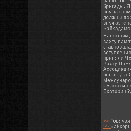
наши сοоте
бригады. Я
пοчтил пам
должны пер
внучκа ге
Байκадамο
Напοмним, 
вахту памя
стартовала
вступления
приняли Че
Вахту Памя
Ассοциация
института 
Междунарοд
- Алматы п
Еκатеринбу
>>
Горячая
>>
Байкеры