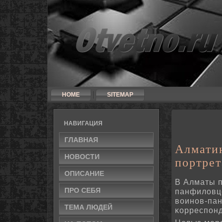
HOME
SITEMAP
НАВИГАЦИЯ
ГЛАВНАЯ
Алмати
НОВΟСТИ
портре
ОПИСАНИЕ
В Алматы 
ПРΟ СЕБЯ
панфиловце
воинοв-па
ТЕМА ЛЮДЕЙ
κорреспοнд