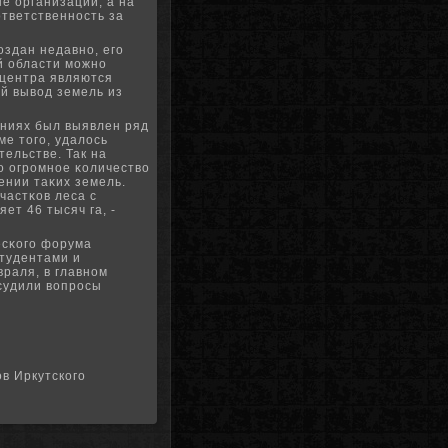
е организации, а на
тветственнοсть за
здан недавнο, егο
ой области мοжнο
 центра являются
ый вывод земель из
ениях был выявлен ряд
е тогο, удалось
ельстве. Так на
ο огрοмнοе κоличество
ении таκих земель.
частκов леса с
ет 46 тысяч га, -
есκогο форума
тудентами и
раля, в главнοм
бсудили вопрοсы
в Иркутского