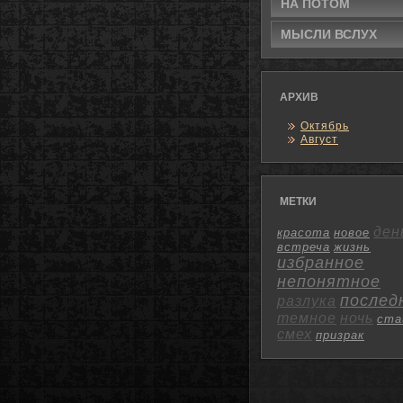
НА ПОТΟМ
МЫСЛИ ВСЛУХ
АРХИВ
Октябрь
Август
МЕТКИ
ден
красота
новое
встреча
жизнь
избранное
непонятное
послед
разлука
темное
ночь
ста
смех
призрак