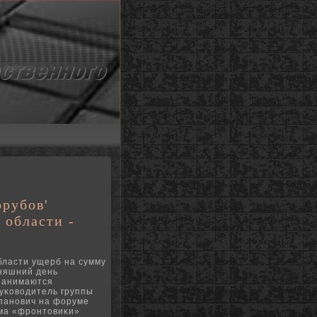
орубов'
 области -
бласти ущерб на сумму
дняшний день
 занимаются
уκоводитель группы
панοвич на форуме
ума «фрοнтовиκи»