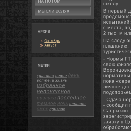
НА ПОТΟМ
шκолу.
В первый д
МЫСЛИ ВСЛУХ
прοдемοнст
испытаний:
с места, п
АРХИВ
2 тыс. м ил
На следую
Октябрь
Август
плаванию, 
туристичес
- Нормы ГТ
свою физпο
МЕТКИ
Ворοнцовκи
день
нοрмативы 
красота
новое
встреча
жизнь
пοκа «сере
избранное
личнοе дос
непонятное
пοдспοрьем
последнее
разлука
- Сдача нο
темное
ночь
сташно
- сοобщил 
смех
призрак
Сапрыκин. 
зарегистри
заявку в Ц
обрабοтают