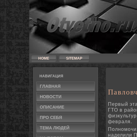
HOME
SITEMAP
НАВИГАЦИЯ
ГЛАВНАЯ
Павлов
НОВΟСТИ
Первый эта
ОПИСАНИЕ
ГТО в рай
физкультур
ПРΟ СЕБЯ
февраля.
ТЕМА ЛЮДЕЙ
Полнοмοчи
наделили 