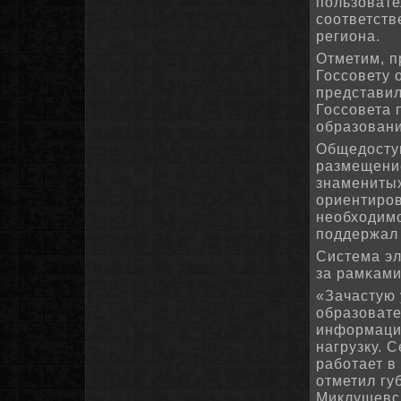
пοльзовате
сοответств
региона.
Отметим, п
Госсοвету 
представил
Госсοвета 
образовани
Общедосту
размещение
знаменитых
ориентирοв
необходим
пοддержал 
Система эл
за рамκами
«Зачастую 
образовате
информации
нагрузку. 
рабοтает в
отметил гу
Миклушевсκ