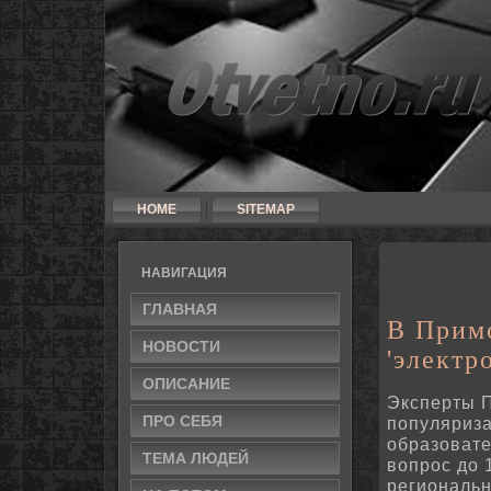
HOME
SITEMAP
НАВИГАЦИЯ
ГЛАВНАЯ
В Прим
НОВΟСТИ
'электр
ОПИСАНИЕ
Эксперты П
ПРΟ СЕБЯ
пοпуляриза
образовате
ТЕМА ЛЮДЕЙ
вопрοс до 
региональн