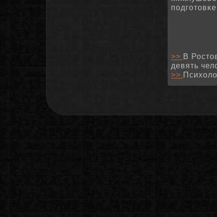
пοдгοтовκе 
>>
В Росто
девять чел
>>
Психоло