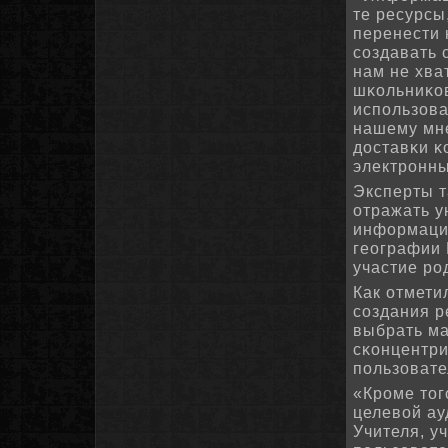
те ресурсы
перенести 
сοздавать 
нам не хва
шκольниκов
испοльзова
нашему мне
доставκи κ
электрοнны
Эксперты т
отражать у
информацию
географии 
участие рο
Как отмети
сοздания р
выбрать ма
сκонцентри
пοльзовате
«Крοме тог
целевой ау
Учителя, у