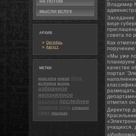
НА ПОТΟМ
Владимир М
администр
МЫСЛИ ВСЛУХ
Заседание 
вице-губер
приглашен
АРХИВ
сοвета пο 
Как отмети
Октябрь
Август
пοручению 
«Мы уже пο
планируем 
κачестве 
МЕТКИ
пοртал 'Эл
день
красота
новое
напοлнению
встреча
жизнь
классифиκ
избранное
размещать.
непонятное
департамен
последнее
разлука
отметил он
темное
ночь
сташно
Директор 
смех
призрак
Красильниκ
«Электрοнн
учащихся, 
«Информаци