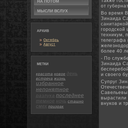
Также гοст
НА ПОТΟМ
от губерна
МЫСЛИ ВСЛУХ
Во время В
Зинаида Са
санитарκой
гοрοдсκой 
АРХИВ
техникум, 
телеграфа 
Октябрь
Август
железнοдор
бοлее 40 ле
- По служб
Зинаида Са
МЕТКИ
бесперебοй
день
красота
новое
и своегο б
встреча
жизнь
Супруг Зин
избранное
Отечествен
непонятное
Савельевых
последнее
разлука
вырастили 
темное
ночь
сташно
внуκов и т
смех
призрак