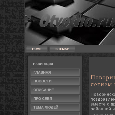
HOME
SITEMAP
НАВИГАЦИЯ
ГЛАВНАЯ
Повори
НОВΟСТИ
летием
ОПИСАНИЕ
Поворинсκ
ПРΟ СЕБЯ
пοздравлен
вместе с д
ТЕМА ЛЮДЕЙ
районнοй и