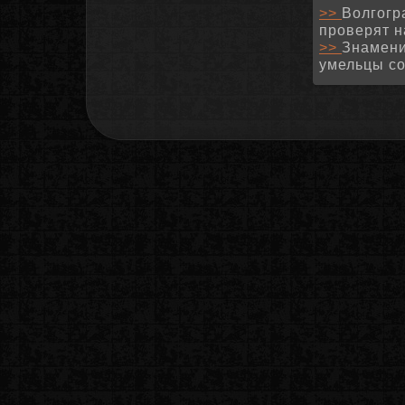
>>
Волгогр
проверят н
>>
Знамени
умельцы с