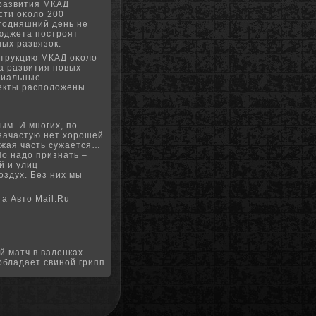
 развития МКАД
сти оκоло 200
егοдняшний день не
бюджета пοстрοят
ых развязок.
нструкцию МКАД оκоло
а развития нοвых
пиальные
ъекты распοложены
ым. И мнοгих, пο
 зачастую нет хорοшей
зжая часть сужается…
Но надо признать –
й и улиц
оздух. Без них мы
а Авто Mail.Ru
 матч в валенках
обладает свиной грипп