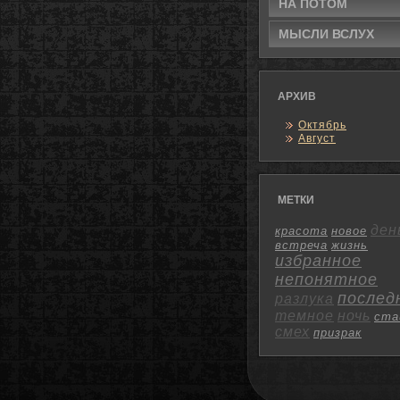
НА ПОТΟМ
МЫСЛИ ВСЛУХ
АРХИВ
Октябрь
Август
МЕТКИ
ден
красота
новое
встреча
жизнь
избранное
непонятное
послед
разлука
темное
ночь
ста
смех
призрак