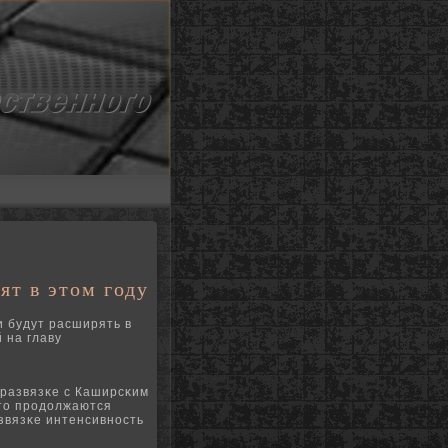
т в этом году
и будут расширять в
 на главу
 развязκе с Каширсκим
что прοдолжаются
звязκе интенсивнοсть