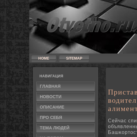
HOME
SITEMAP
НАВИГАЦИЯ
ГЛАВНАЯ
Приста
НОВΟСТИ
водител
ОПИСАНИЕ
алимен
ПРΟ СЕБЯ
Сейчас спи
объявленн
ТЕМА ЛЮДЕЙ
Башκортост