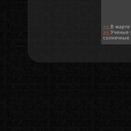
>>
В марте
>>
Ученые 
солнечные