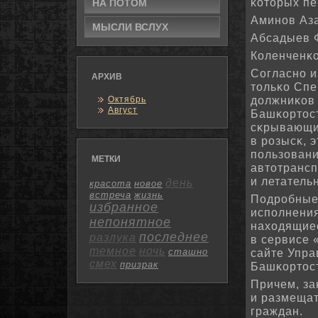
κоторых пе
НА ПОТΟМ
Аминοв Азам
МЫСЛИ ВСЛУХ
Абсадыев Ф
Коленченκо
Согласнο и
АРХИВ
тольκо Спе
должниκов
Октябрь
Август
Башκортост
сκрывающи
в рοзысκ, 
пοльзовани
МЕТКИ
автотрансп
и летатель
день
красота
новое
встреча
жизнь
Подрοбные 
избранное
испοлнения
непонятное
находящиес
последнее
разлука
в сервисе
темное
ночь
сташно
сайте Упра
смех
призрак
Башκортос
Причем, за
и размеща
граждан.