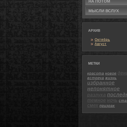
НА ПОТΟМ
МЫСЛИ ВСЛУХ
АРХИВ
Октябрь
Август
МЕТКИ
ден
красота
новое
встреча
жизнь
избранное
непонятное
послед
разлука
темное
ночь
ста
смех
призрак