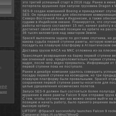
это третий успешный старт в 2016 году. Ранее в июне
потерпела крушение при запуске грузовика Dragon к 
SES-9 создан компанией Boeing и принадлежит спутн
SES. Он предназначен для обеспечения коммуникаци
Северо-Восточной Азии и Индонезии, а также обеспе
судами в Индийском океане. Планируется, что спутни
работы которого составляет 15 лет, начнет работу в 
достигнет своей рабочей позиции на орбите на расс
36 тысяч километров над экватором Земли.
SpaceX выполнила задачу по доставке спутника, но д
какова судьба первой ступени ракеты, которую комп
посадить на плавучую платформу в Атлантическом ок
Доставка грузов НАСА на МКС отложена из-за плесен
Трансляция возвращения на баржу первой ступени ве
как огненный шар, предположительно первая ступень 
кадре, после чего видео прервалось. Информации от 
ь
первой ступени пока не поступало.
Ранее в декабре компании удалось совершить успеш
посадку первой ступени на космодром, но три преды
плавучую платформу были провальными. SpaceX отр
сохранения первой ступени ракеты-носителя для пос
нее
целью удешевления космических полетов.
Запуск SES-9 должен был состояться более полугода 
шно
крушение в июне ракеты Falcon 9 при отправке груза 
С тем, чтобы спутник мог как можно скорее выйти на
позицию и начать работу, было принято решение выв
высокую орбиту.
LIFTOFF: @SpaceX successfully launches Falcon 9 rock
Canaveral.https://t.co/Wryj78hvyQ