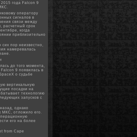
 2015 года Falcon 9
МКС.
иковому оператору
онных сигналов в
чения связи между
к, расчетный срок
сентябре, когда
тоянии приблизительно
о сих пор неизвестно,
ания намеревалась
еане.
и
лась до того момента,
Falcon 9 появилась в
SpaceX о судьбе
ную вертикальную
дущие посадки на
абатывает технологию
ледующих запусков с
назад, однако
к МКС, отложило его.
 операционную
ести его на более
et from Cape