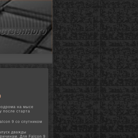
9
смодрома на мысе
у после старта
alcon 9 со спутником
апуск дважды
ричинам. Для Falcon 9