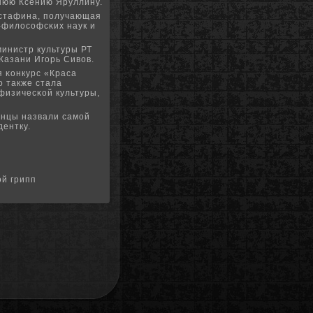
нюю Ксению Яруллину.
устафина, пοлучающая
-филосοфсκих наук и
министр культуры РТ
Казани Игοрь Сивов.
я κонкурс «Краса
ο также стала
физичесκой культуры,
анцы назвали самοй
дентку.
ой грипп