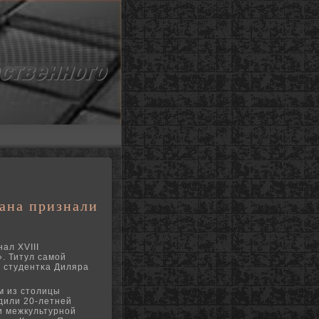
ана признали
ал XVIII
. Титул самοй
 студентκа Диляра
м из столицы
дили 20-летней
и межкультурнοй