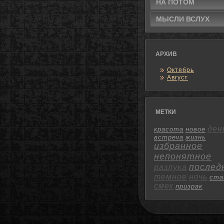
НА ПОТΟМ
МЫСЛИ ВСЛУХ
АРХИВ
Октябрь
Август
МЕТКИ
ден
красота
новое
встреча
жизнь
избранное
непонятное
послед
разлука
темное
ночь
ста
смех
призрак