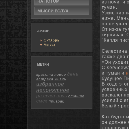
НА ПОТОМ
из ночи, и
туман.
МЫСЛИ ВСЛУХ
Узкие кирп
ниже.
Мань
он не упал
От из-за т
АРХИВ
кирпичах.
"Капля пис
Октябрь
Август
Селестина 
также два 
«Он уходит
МЕТКИ
С servicew
и туман и
н
день
красота
новое
будущее Пи
встреча
жизнь
избранное
В ходе это
усвоенных 
непонятное
раскаленно
разлука
ночь
сташно
усилий с е
смех
призрак
белый ярос
Как будто 
он дοлжен 
страшную с