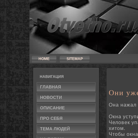
HOME
SITEMAP
НАВИГАЦИЯ
ГЛАВНАЯ
Они уж
НОВОСТИ
Она нажал 
ОПИСАНИЕ
Окна уступ
ПРО СЕБЯ
Человек уп
хитом.
ТЕМА ЛЮДЕЙ
Чтобы окн