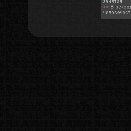
занятия
>>
В рекор
человечест