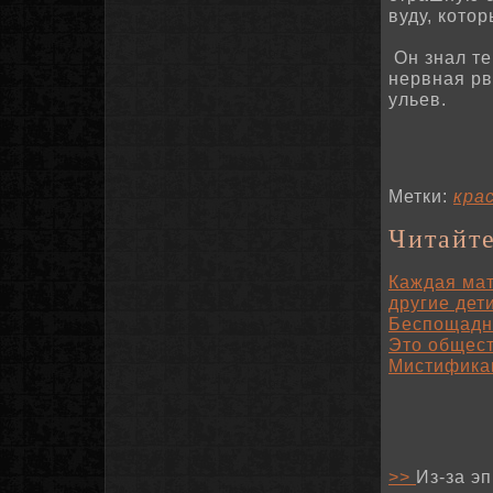
вуду, кото
Он знал те
нервная рв
ульев.
Метки:
кра
Читайте
Каждая мат
другие дети
Беспощадн
Это общест
Мистифика
>>
Из-за э