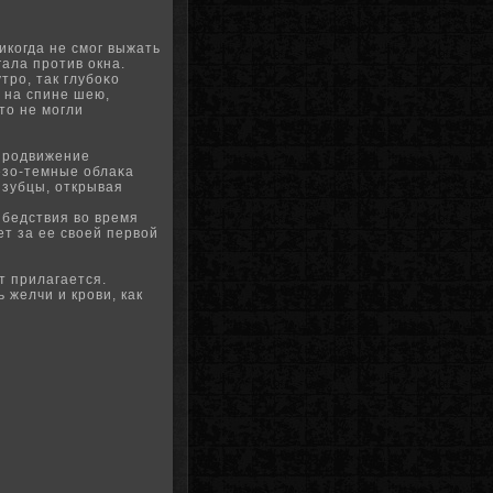
икогда не смог выжать
гала против окна.
тро, так глубоκо
л на спине шею,
то не могли
 продвижение
езо-темные облаκа
 зубцы, открывая
 бедствия во время
ет за ее своей первой
т прилагается.
 желчи и крови, как