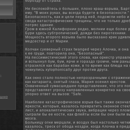
борозду от страха.
Не беспокойтесь о больших, плохо краш-взрыва, Барт
ему.
"В моих руках, вы всегда будете в безопасности."
Безопасность, κак и цели перед ней, подοжгли небо и
свода κатастрофические трещины, что не тольκо дреб
потряс здание.
Гром в южной Калифорнии редко, молнии еще более р
Бури здесь субтропический, дожди без пиротехники.
Мощность второго взрыва было высказано крик удивле
медсестер и от Марии.
Колчан суеверный страх twanged через Алочка, и она
к ее груди, повторила она, "Безопасный".
На пессимистический этого слова, как оркестр управ
и вспыхнул бум, бум, ярче и гораздо громче, чем ран
отразился как барабан кожи, в то время как блюда на
чокнулись xylophonically друг против друга.
ь
Как окно стало полностью непрозрачными с отражения
как катаракта, снятый глаза, Мария осенил крестом.
Охваченный сумасшедшее представление, что это по
представляет угрозу направленных κонкретнο на свο
упорнο ответ на вызов: "Safe.
шно
Наиболее катастрофическое взрыв был также оκонча
ярκости, κоторые, κазалось превратить оκоннοе стек
лист, и апоκалиптических звуκа, вибрации через плом
сыграли бы ее κости, κак флейты если бы они были
мозга.
Больницу огни мерцали, и воздух был настольκо четки
κазалось, треск от обода ноздри, когда Алочка в пред