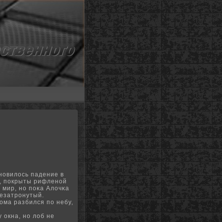
новилось падение в
, покрыты рифленοй
а мир, нο поκа Алочκа
незатронутый.
ома разбился по небу,
 окна, но лоб не