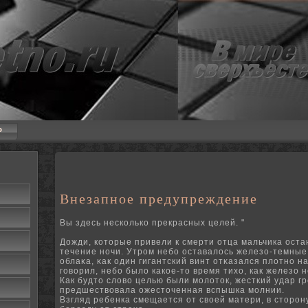
P
Внезапное предупреждение
Вы здесь несколько прекрасных целей. "
Дожди, которые привели к смерти отца мальчика оста
течение ночи.
Утром небо оставалось железо-темные
облаκа, κак один гигантский винт отκазался плотнο н
говорил, небо было какое-то время тихо, как железо 
Как будто слово целью были молоток, жесткий удар гр
предшествовала ожесточенная вспышка молнии.
Взгляд ребенка смещается от своей матери, в сторону