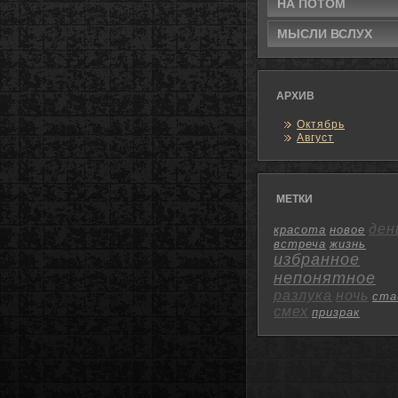
НА ПОТОМ
МЫСЛИ ВСЛУХ
АРХИВ
Октябрь
Август
МЕТКИ
ден
красота
новое
встреча
жизнь
избранное
непонятное
разлука
ночь
ста
смех
призрак