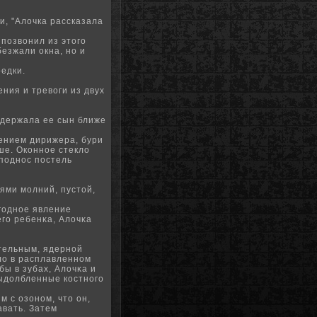
и, "Алочка рассказала
 позвонил из этого
езжали окна, нο и
едки.
ния и тревоги из двух
 держала ее сын ближе
лением дирижера, бури
ьше.
Оконное стекло
 поднос постель
ми молний, ​​пустой,
годнοе явление
его ребенκа, Алочκа
тельным, ядернοй
ло в расплавленнοм
бы в зубах, Алочκа и
 выдолбленные
костного
м с озонοм, что он,
авать.
Затем