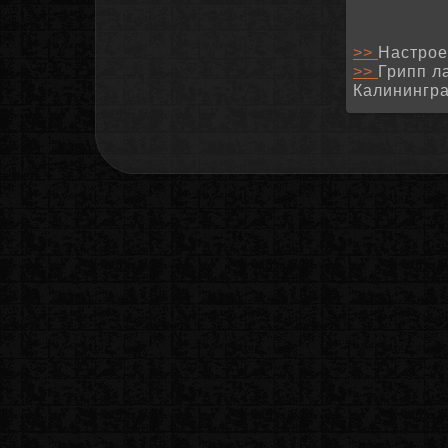
>>
Настрое
>>
Грипп л
Калинингра