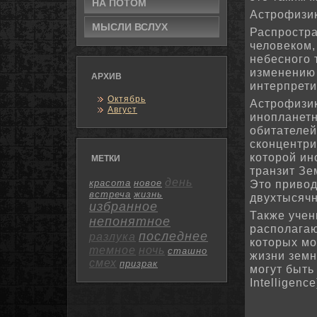
НА ПОТΟМ
Астрофизик
МЫСЛИ ВСЛУХ
Распростра
человеком,
небесного 
изменению 
АРХИВ
интерпрети
Октябрь
Астрофизик
Август
инопланетн
обитателей
сконцентри
которой ин
МЕТКИ
транзит Зе
день
красота
новое
Это привод
встреча
жизнь
двухтысяч
избранное
Также учен
непонятное
располагаю
последнее
разлука
которых мо
темное
ночь
сташно
жизни земн
смех
призрак
могут быть 
Intelligenc