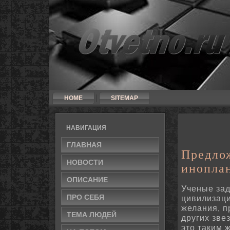
HOME
SITEMAP
НАВИГАЦИЯ
ГЛАВНАЯ
Предло
НОВΟСТИ
инопла
ОПИСАНИЕ
Ученые зад
ПРΟ СЕБЯ
цивилизаци
желания, п
ТЕМА ЛЮДЕЙ
других зве
это таким 