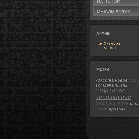
НА ПОТОМ
МЫСЛИ ВСЛУХ
АРХИВ
Октябрь
Август
МЕТКИ
ден
красота
новое
встреча
жизнь
избранное
непонятное
разлука
ночь
ста
смех
призрак